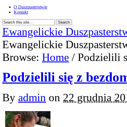
O Duszpasterstwie
Kontakt
Ewangelickie Duszpasterst
Ewangelickie Duszpasterst
Browse:
Home
/
Podzielili
Podzielili się z bezd
By
admin
on
22 grudnia 2