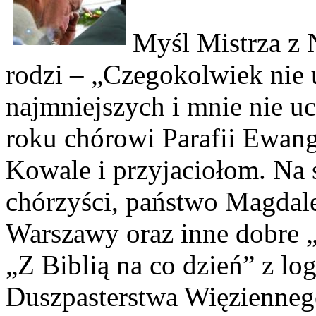
Myśl Mistrza z N
rodzi – „Czegokolwiek nie 
najmniejszych i mnie nie uc
roku chórowi Parafii Ewang
Kowale i przyjaciołom. N
chórzyści, państwo Magdale
Warszawy oraz inne dobre „
„Z Biblią na co dzień” z l
Duszpasterstwa Więziennego