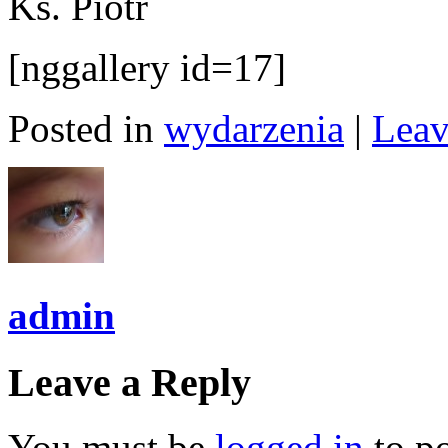
Ks. Piotr
[nggallery id=17]
Posted in
wydarzenia
|
Leav
admin
Leave a Reply
You must be
logged in
to p