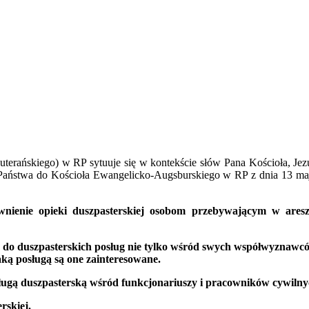
erańskiego) w RP sytuuje się w kontekście słów Pana Kościoła, Jezu
ku Państwa do Kościoła Ewangelicko-Augsburskiego w RP z dnia 13 m
wnienie opieki duszpasterskiej osobom przebywającym w aresz
 do duszpasterskich posług nie tylko wśród swych współwyznawc
aką posługą są one zainteresowane.
ługą duszpasterską wśród funkcjonariuszy i pracowników cywilny
rskiej.