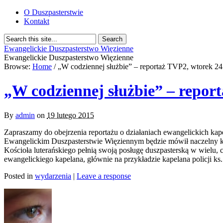
O Duszpasterstwie
Kontakt
Ewangelickie Duszpasterstwo Więzienne
Ewangelickie Duszpasterstwo Więzienne
Browse:
Home
/
„W codziennej służbie” – reportaż TVP2, wtorek 24
„W codziennej służbie” – report
By
admin
on
19 lutego 2015
Zapraszamy do obejrzenia reportażu o działaniach ewangelickich ka
Ewangelickim Duszpasterstwie Więziennym będzie mówił naczelny kap
Kościoła luterańskiego pełnią swoją posługę duszpasterską w wielu, c
ewangelickiego kapelana, głównie na przykładzie kapelana policji ks.
Posted in
wydarzenia
|
Leave a response