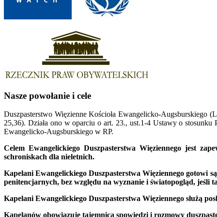
Nasze powołanie i cele
Duszpasterstwo Więzienne Kościoła Ewangelicko-Augsburskiego (Lut
25,36). Działa ono w oparciu o art. 23., ust.1-4 Ustawy o stosun
Ewangelicko-Augsburskiego w RP.
Celem Ewangelickiego Duszpasterstwa Więziennego jest zape
schroniskach dla nieletnich.
Kapelani Ewangelickiego Duszpasterstwa Więziennego gotowi są
penitencjarnych, bez względu na wyznanie i światopogląd, jeśli t
Kapelani Ewangelickiego Duszpasterstwa Więziennego służą pos
Kapelanów obowiązuje tajemnica spowiedzi i rozmowy duszpaste