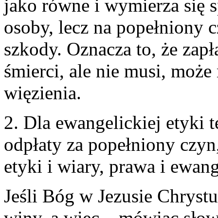
jako równe i wymierza się s
osoby, lecz na popełniony 
szkody. Oznacza to, że zapł
śmierci, ale nie musi, może
więzienia.
2. Dla ewangelickiej etyki 
odpłaty za popełniony czyn,
etyki i wiary, prawa i ewang
Jeśli Bóg w Jezusie Chryst
winy, a więc – mówiąc sło