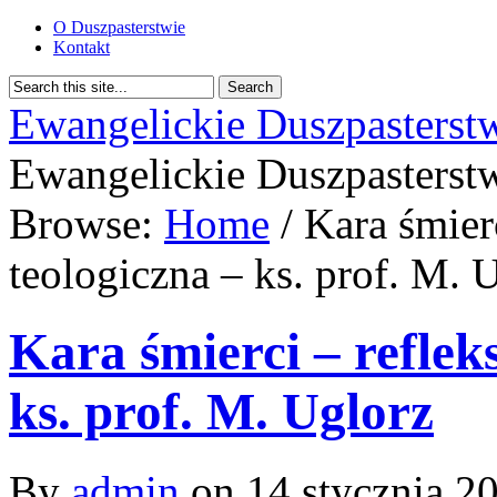
O Duszpasterstwie
Kontakt
Ewangelickie Duszpasterst
Ewangelickie Duszpasterst
Browse:
Home
/
Kara śmierc
teologiczna – ks. prof. M. 
Kara śmierci – reflek
ks. prof. M. Uglorz
By
admin
on
14 stycznia 2