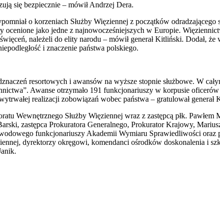
czują się bezpiecznie – mówił Andrzej Dera.
zypomniał o korzeniach Służby Więziennej z początków odradzającego s
 ocenione jako jedne z najnowocześniejszych w Europie. Więziennictw
więceń, należeli do elity narodu – mówił generał Kitliński. Dodał, że
niepodległość i znaczenie państwa polskiego.
odznaczeń resortowych i awansów na wyższe stopnie służbowe. W cał
nnictwa”. Awanse otrzymało 191 funkcjonariuszy w korpusie oficerów 
wytrwałej realizacji zobowiązań wobec państwa – gratulował generał Ki
toratu Wewnętrznego Służby Więziennej wraz z zastępcą płk. Pawłem 
Barski, zastępca Prokuratora Generalnego, Prokurator Krajowy, Mariu
a zawodowego funkcjonariuszy Akademii Wymiaru Sprawiedliwości oraz
ennej, dyrektorzy okręgowi, komendanci ośrodków doskonalenia i szko
Janik.