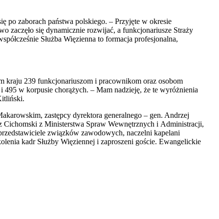
ię po zaborach państwa polskiego. – Przyjęte w okresie
o zaczęło się dynamicznie rozwijać, a funkcjonariusze Straży
 współcześnie Służba Więzienna to formacja profesjonalna,
ym kraju 239 funkcjonariuszom i pracownikom oraz osobom
i 495 w korpusie chorążych. – Mam nadzieję, że te wyróżnienia
tliński.
Makarowskim, zastępcy dyrektora generalnego – gen. Andrzej
sz Cichomski z Ministerstwa Spraw Wewnętrznych i Administracji,
 przedstawiciele związków zawodowych, naczelni kapelani
lenia kadr Służby Więziennej i zaproszeni goście. Ewangelickie