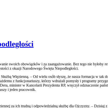
podległości
nie swoich obowiązków i za zaangażowanie. Bez tego nie byłoby refor
stości z okazji Narodowego Święta Niepodległości.
łużbą Więzienną. – Od wielu osób słyszę, że nasza formacja w tak dob
 każdemu z funkcjonariuszy, którzy wdrażali pomysły i programy przy
 Dera, minister w Kancelarii Prezydenta RP, wręczył odznaczenie pa
szy i jeden pracownik.
nnej za ich trudną i odpowiedzialną służbę dla Ojczyzny. – Dzisiaj 