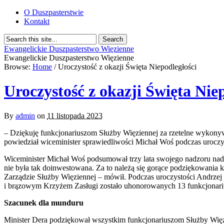
O Duszpasterstwie
Kontakt
Ewangelickie Duszpasterstwo Więzienne
Ewangelickie Duszpasterstwo Więzienne
Browse:
Home
/
Uroczystość z okazji Święta Niepodległości
Uroczystość z okazji Święta Nie
By
admin
on
11 listopada 2023
– Dziękuję funkcjonariuszom Służby Więziennej za rzetelne wykonywa
powiedział wiceminister sprawiedliwości Michał Woś podczas uroczy
Wiceminister Michał Woś podsumował trzy lata swojego nadzoru nad S
nie była tak doinwestowana. Za to należą się gorące podziękowania
Zarządzie Służby Więziennej – mówił. Podczas uroczystości Andrzej
i brązowym Krzyżem Zasługi zostało uhonorowanych 13 funkcjonariu
Szacunek dla munduru
Minister Dera podziękował wszystkim funkcjonariuszom Służby Więzie