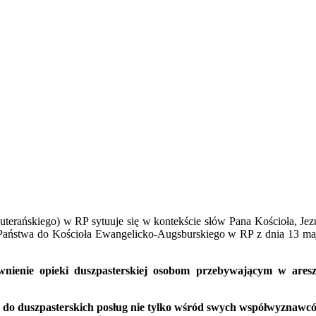
erańskiego) w RP sytuuje się w kontekście słów Pana Kościoła, Jezu
ku Państwa do Kościoła Ewangelicko-Augsburskiego w RP z dnia 13 m
wnienie opieki duszpasterskiej osobom przebywającym w aresz
 do duszpasterskich posług nie tylko wśród swych współwyznawc