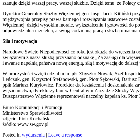
szanuje dzięki waszej pracy, waszej służbie. Dzięki temu, że Polacy 
Dyrektor Generalny Służby Więziennej gen. insp. Jacek Kitliński pr
międzywojnia przepisy prawa karnego i rozwiązania ustawowe zostały
Więziennej, dzięki wysokim morale, wykształceniu i gotowości do poś
odpowiedzialna i rzetelna, a swoją codzienną pracą i służbą umacnia 
Siła i motywacja
Narodowe Święto Niepodległości co roku jest okazją do wręczenia 
związanym z naszą służbą przyznano odznakę „Za zasługi dla więzie
i awanse napełnią państwa nową energią, siłą i motywacją do dalszej 
W uroczystości wzięli udział m.in. płk Zbyszko Nowak, Szef Inspek
Leńczuk, gen. Krzysztof Stefanowski, gen. Piotr Sękowski, Dariusz 
ppłk Mariusz Kuryłowicz, Prorektor ds. kształcenia i doskonaleni
więziennictwa, dyrektorzy biur w Centralnym Zarządzie Służby Więzi
Duszpasterstwo Więzienne reprezentował naczelny kapelan ks. Piotr 
Biuro Komunikacji i Promocji
Ministerstwo Sprawiedliwości
zdjęcie: Piotr Kochański
źródło: www.sw.gov.pl
Posted in
wydarzenia
|
Leave a response