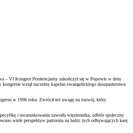
ństwa – VI Kongres Penitencjarny zakończył się w Popowie w dniu
 w kongresie wziął naczelny kapelan ewangelickiego duszpasterstwa
ongresu w 1996 roku. Zwrócił też uwagę na rozwój, który
ez specyfikę i uwarunkowania zawodu więziennika, odbiór społeczny
wano wiele perspektyw patrzenia na ludzi: tych odbywających karę