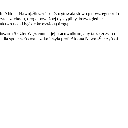
ab. Aldona Nawój-Śleszyński. Zacytowała słowa pierwszego szefa
zacji zachodu, drogą poważnej dyscypliny, bezwzględnej
ictwo nadal będzie kroczyło tą drogą.
iuszom Służby Więziennej i jej pracownikom, aby ta zaszczytna
tku dla społeczeństwa – zakończyła prof. Aldona Nawój-Śleszyński.