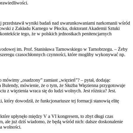
rawiedliwości.
kaj przedstawił wyniki badań nad uwarunkowaniami narkomanii wśród
dowski z Zakładu Karnego w Płocku, doktorant Akademii Sztuki
ntekście tego, że w polskich jednostkach penitencjarnych
Zawodowej im. Prof. Stanisława Tarnowskiego w Tarnobrzegu. – Żeby
i od szeregu czasochłonnych czynności, które mogliby wykonywać np.
o mówimy „osadzony” zamiast „więzień”? – pytał, dodając
dra Bulendy, mówienie, że o tym, że Służba Więzienna przygotowuje
iu z więzienia wraca się do ludzi wolnych. Jest różnica? Jest.
tóry dowodził, że funkcjonariusze tej formacji stanowią elitę
które upłynęło między V a VI kongresem, to zbyt długi czas
ym, ale już dziś wiadomo, że będą wśród nich: dalsze doskonalenie
a wolności.