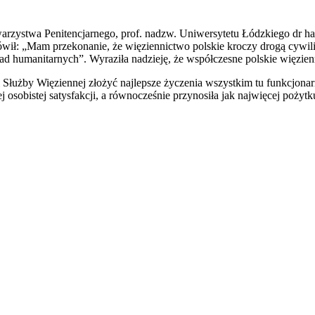
arzystwa Penitencjarnego, prof. nadzw. Uniwersytetu Łódzkiego dr h
wił: „Mam przekonanie, że więziennictwo polskie kroczy drogą cywili
d humanitarnych”. Wyraziła nadzieję, że współczesne polskie więzienn
Służby Więziennej złożyć najlepsze życzenia wszystkim tu funkcjonar
j osobistej satysfakcji, a równocześnie przynosiła jak najwięcej poży