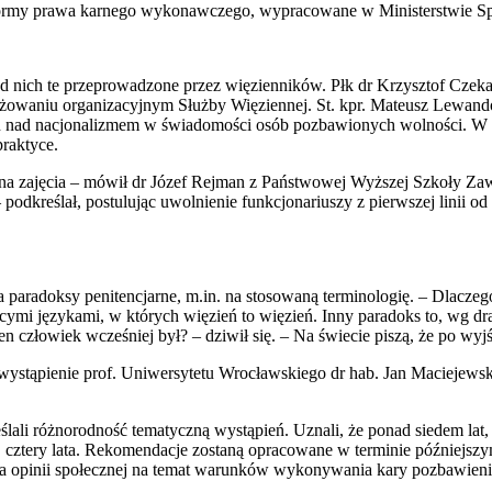
eformy prawa karnego wykonawczego, wypracowane w Ministerstwie Sp
ód nich te przeprowadzone przez więzienników. Płk dr Krzysztof Cze
gażowaniu organizacyjnym Służby Więziennej. St. kpr. Mateusz Lewan
ń nad nacjonalizmem w świadomości osób pozbawionych wolności. W ko
raktyce.
jęć na zajęcia – mówił dr Józef Rejman z Państwowej Wyższej Szkoły 
 – podkreślał, postulując uwolnienie funkcjonariuszy z pierwszej lini
paradoksy penitencjarne, m.in. na stosowaną terminologię. – Dlaczeg
obcymi językami, w których więzień to więzień. Inny paradoks to, wg 
n człowiek wcześniej był? – dziwił się. – Na świecie piszą, że po wyjśc
stąpienie prof. Uniwersytetu Wrocławskiego dr hab. Jan Maciejewski, k
ali różnorodność tematyczną wystąpień. Uznali, że ponad siedem lat, 
rzy, cztery lata. Rekomendacje zostaną opracowane w terminie późniejsz
a opinii społecznej na temat warunków wykonywania kary pozbawieni