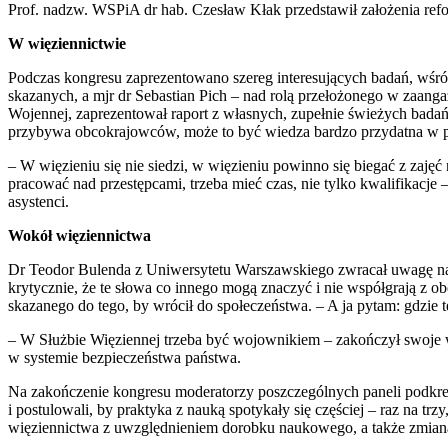
Prof. nadzw. WSPiA dr hab. Czesław Kłak przedstawił założenia r
W więziennictwie
Podczas kongresu zaprezentowano szereg interesujących badań, wśr
skazanych, a mjr dr Sebastian Pich – nad rolą przełożonego w zaan
Wojennej, zaprezentował raport z własnych, zupełnie świeżych bada
przybywa obcokrajowców, może to być wiedza bardzo przydatna w p
– W więzieniu się nie siedzi, w więzieniu powinno się biegać z za
pracować nad przestępcami, trzeba mieć czas, nie tylko kwalifikacje
asystenci.
Wokół więziennictwa
Dr Teodor Bulenda z Uniwersytetu Warszawskiego zwracał uwagę na 
krytycznie, że te słowa co innego mogą znaczyć i nie współgrają z 
skazanego do tego, by wrócił do społeczeństwa. – A ja pytam: gdzie te
– W Służbie Więziennej trzeba być wojownikiem – zakończył swoje wy
w systemie bezpieczeństwa państwa.
Na zakończenie kongresu moderatorzy poszczególnych paneli podkreśl
i postulowali, by praktyka z nauką spotykały się częściej – raz na t
więziennictwa z uwzględnieniem dorobku naukowego, a także zmian