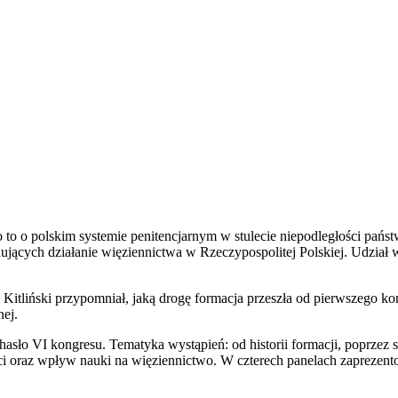
ko to o polskim systemie penitencjarnym w stulecie niepodległości pa
lujących działanie więziennictwa w Rzeczypospolitej Polskiej. Udział
Kitliński przypomniał, jaką drogę formacja przeszła od pierwszego k
nej.
o hasło VI kongresu. Tematyka wystąpień: od historii formacji, poprz
 oraz wpływ nauki na więziennictwo. W czterech panelach zaprezento