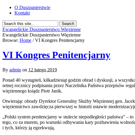
O Duszpasterstwie
Kontakt
Ewangelickie Duszpasterstwo Więzienne
Ewangelickie Duszpasterstwo Więzienne
Browse:
Home
/
VI Kongres Penitencjarny
VI Kongres Penitencjarny
By
admin
on
12 lutego 2019
Ponad 40 wystąpień, kilkadziesiąt godzin obrad i dyskusji, a wszyst
setnej rocznicy podpisania przez Naczelnika Państwa przepisów regu
więziennego ksiądz Piotr Janik.
Otwierając obrady Dyrektor Generalny Służby Więziennej gen. Jacek 
więziennictwo zawdzięcza pierwszej w historii ustawie modernizacyj
„Polski system penitencjarny w stulecie niepodległości państwa” – t
tego, co za murem, po warunki odbywania kary pozbawienia wolności
i tych, którzy ją egzekwują.