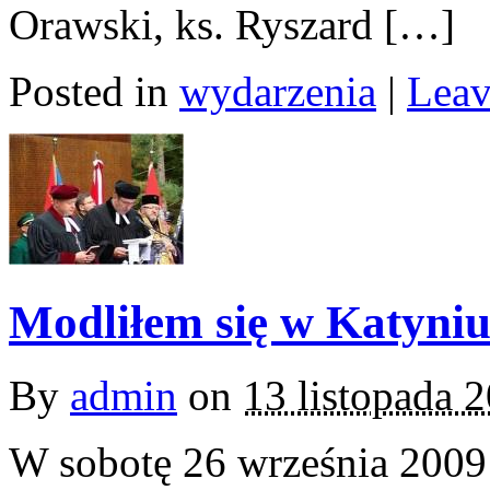
Orawski, ks. Ryszard […]
Posted in
wydarzenia
|
Leav
Modliłem się w Katyni
By
admin
on
13 listopada 
W sobotę 26 września 2009