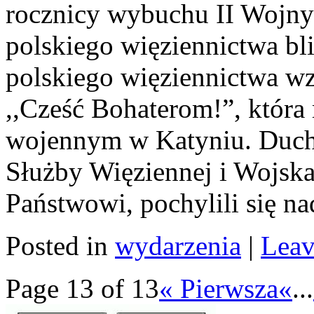
rocznicy wybuchu II Wojny 
polskiego więziennictwa bl
polskiego więziennictwa wz
,,Cześć Bohaterom!”, która
wojennym w Katyniu. Ducho
Służby Więziennej i Wojsk
Państwowi, pochylili się na
Posted in
wydarzenia
|
Leav
Page 13 of 13
« Pierwsza
«
...