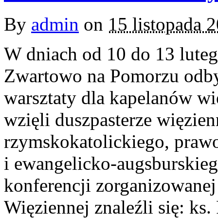
By
admin
on
15 listopada 
W dniach od 10 do 13 luteg
Zwartowo na Pomorzu odby
warsztaty dla kapelanów wi
wzięli duszpasterze więzien
rzymskokatolickiego, prawo
i ewangelicko-augsburskie
konferencji zorganizowanej
Więziennej znaleźli się: ks